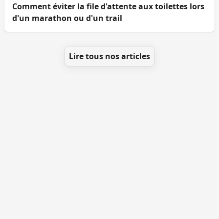
Comment éviter la file d'attente aux toilettes lors
d'un marathon ou d'un trail
Lire tous nos articles
Se géolocaliser
Comment ajouter des WC
Toutes les villes
Blog
Infos
Mentions légales
Facebook