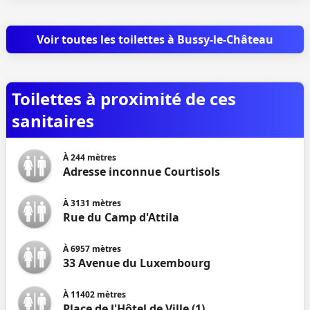
Voir toutes les toilettes à Bussy-le-Château
Toilettes à proximité de ces
sanitaires
À
244
mètres
Adresse inconnue Courtisols
À
3131
mètres
Rue du Camp d'Attila
À
6957
mètres
33 Avenue du Luxembourg
À
11402
mètres
Place de l'Hôtel de Ville (1)