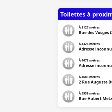
Toilettes à proxi
À
2127
mètres
Rue des Vosges (
À
4326
mètres
Adresse inconnue
À
4678
mètres
Adresse inconnue
À
4683
mètres
2 Rue Auguste B
À
5539
mètres
Rue Hubert Met