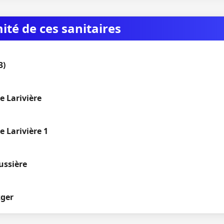
mité de ces sanitaires
3)
 Larivière
 Larivière 1
ussière
zger