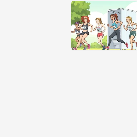
Se géolocaliser
Commen