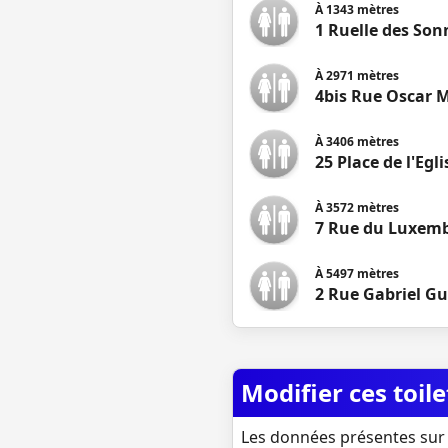
À
1343
mètres
1 Ruelle des Son
À
2971
mètres
4bis Rue Oscar 
À
3406
mètres
25 Place de l'Eglis
À
3572
mètres
7 Rue du Luxem
À
5497
mètres
2 Rue Gabriel G
Modifier ces toile
Les données présentes sur 