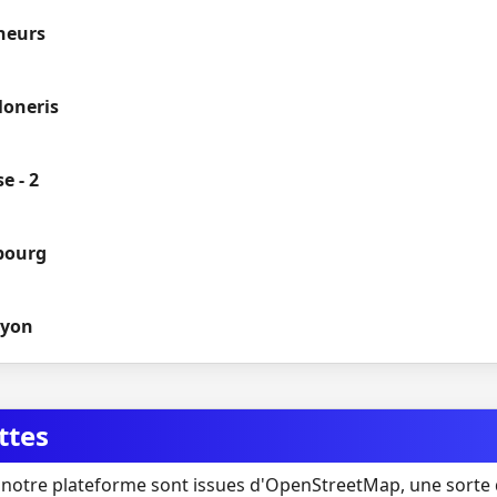
neurs
Moneris
e - 2
bourg
uyon
ttes
notre plateforme sont issues d'OpenStreetMap, une sorte 