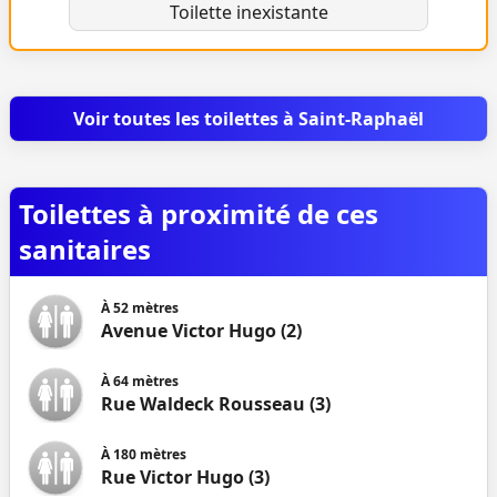
Toilette inexistante
Voir toutes les toilettes à Saint-Raphaël
Toilettes à proximité de ces
sanitaires
À
52
mètres
Avenue Victor Hugo (2)
À
64
mètres
Rue Waldeck Rousseau (3)
À
180
mètres
Rue Victor Hugo (3)