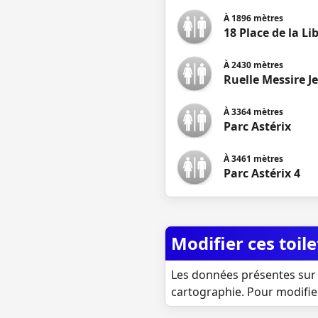
À
1896
mètres
18 Place de la Li
À
2430
mètres
Ruelle Messire Je
À
3364
mètres
Parc Astérix
À
3461
mètres
Parc Astérix 4
Modifier ces toile
Les données présentes sur 
cartographie. Pour modifie