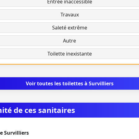
Entrée inaccessible
Travaux
Saleté extrême
Autre
Toilette inexistante
Voir toutes les toilettes à Survilliers
mité de ces sanitaires
 Survilliers