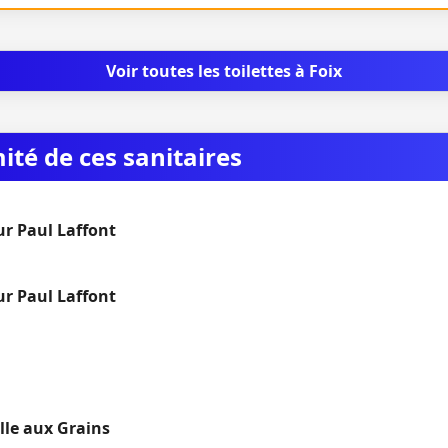
Voir toutes les toilettes à Foix
mité de ces sanitaires
r Paul Laffont
r Paul Laffont
alle aux Grains