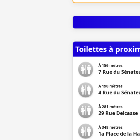
Toilettes à proxi
À
156
mètres
7 Rue du Sénateu
À
190
mètres
4 Rue du Sénateu
À
281
mètres
29 Rue Delcasse
À
348
mètres
1a Place de la H