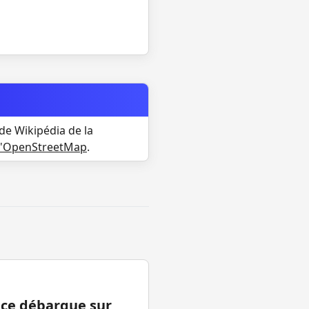
de Wikipédia de la
d'OpenStreetMap
.
ance débarque sur