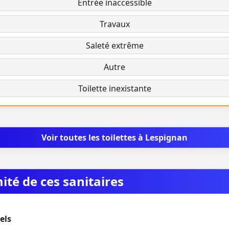
Entrée inaccessible
Travaux
Saleté extrême
Autre
Toilette inexistante
Voir toutes les toilettes à Lespignan
mité de ces sanitaires
els