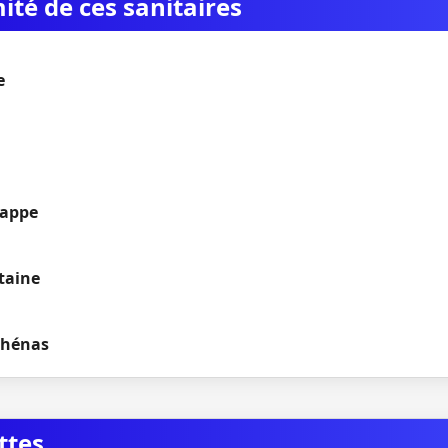
mité de ces sanitaires
e
rappe
ntaine
Chénas
ttes