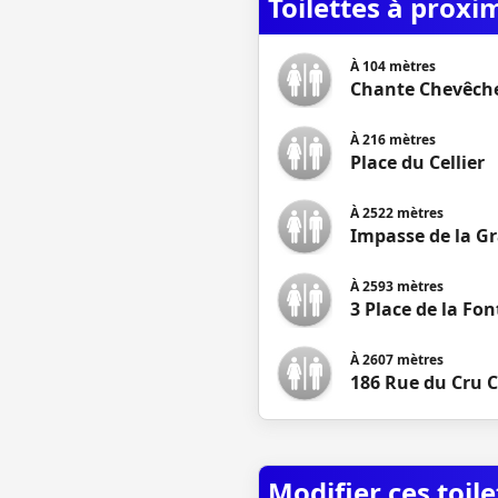
Toilettes à proxi
À
104
mètres
Chante Chevêch
À
216
mètres
Place du Cellier
À
2522
mètres
Impasse de la G
À
2593
mètres
3 Place de la Fo
À
2607
mètres
186 Rue du Cru 
Modifier ces toile