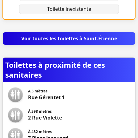
Toilette inexistante
Voir toutes les toilettes à Saint-Étienne
Toilettes à proximité de ces
sanitaires
À
3
mètres
Rue Gérentet 1
À
398
mètres
2 Rue Violette
À
482
mètres