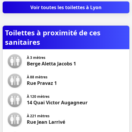
Voir toutes les toilettes à Lyon
Toilettes à proximité de ces
sanitaires
À
3
mètres
Berge Aletta Jacobs 1
À
88
mètres
Rue Pravaz 1
À
120
mètres
14 Quai Victor Augagneur
À
221
mètres
Rue Jean Larrivé