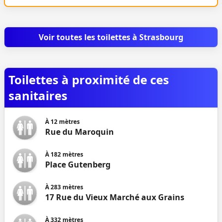
Voir toutes les toilettes à Strasbourg
Toilettes à proximité de ces
sanitaires
À
12
mètres
Rue du Maroquin
À
182
mètres
Place Gutenberg
À
283
mètres
17 Rue du Vieux Marché aux Grains
À
332
mètres