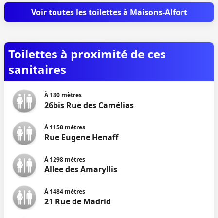
Voir toutes les toilettes à Maisons-Alfort
Toilettes à proximité de ces
sanitaires
À
180
mètres
26bis Rue des Camélias
À
1158
mètres
Rue Eugene Henaff
À
1298
mètres
Allee des Amaryllis
À
1484
mètres
21 Rue de Madrid