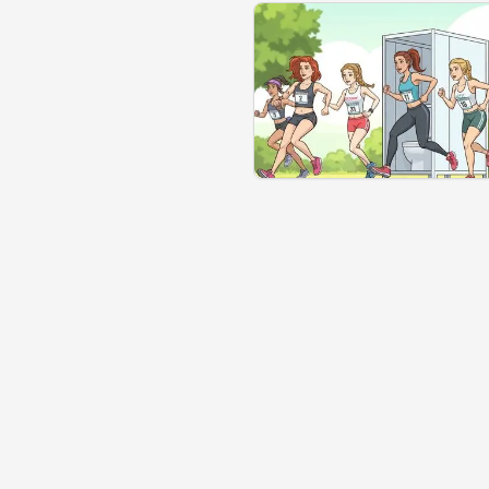
Se géolocaliser
Commen