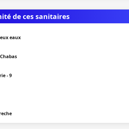
mité de ces sanitaires
deux eaux
n Chabas
ie - 9
reche