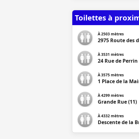
Toilettes à proxi
À
2503
mètres
2975 Route des 
À
3531
mètres
24 Rue de Perri
À
3575
mètres
1 Place de la Mair
À
4299
mètres
Grande Rue (11)
À
4332
mètres
Descente de la B