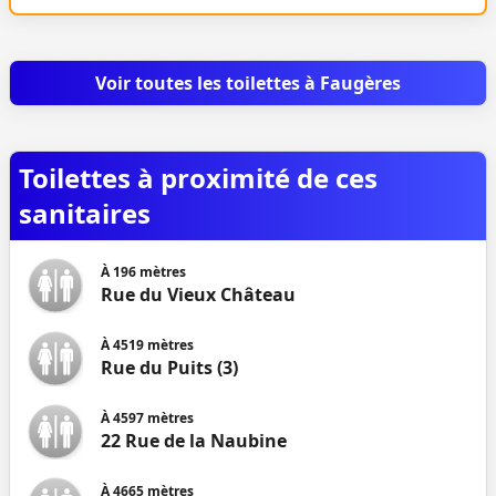
Voir toutes les toilettes à Faugères
Toilettes à proximité de ces
sanitaires
À
196
mètres
Rue du Vieux Château
À
4519
mètres
Rue du Puits (3)
À
4597
mètres
22 Rue de la Naubine
À
4665
mètres