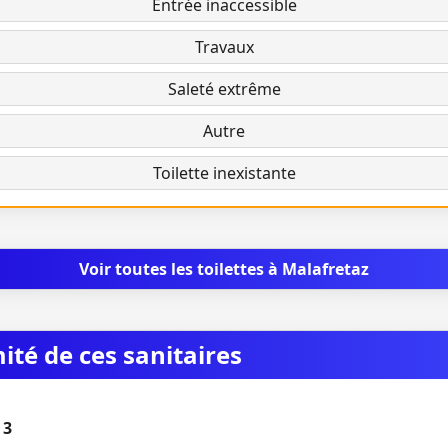
Entrée inaccessible
Travaux
Saleté extrême
Autre
Toilette inexistante
Voir toutes les toilettes à Malafretaz
mité de ces sanitaires
 3