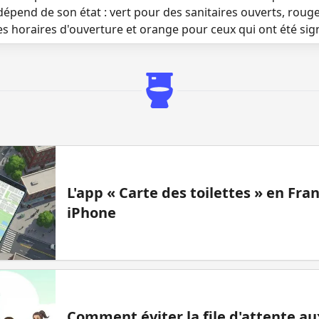
dépend de son état : vert pour des sanitaires ouverts, roug
es horaires d'ouverture et orange pour ceux qui ont été si
L'app « Carte des toilettes » en Fr
iPhone
Comment éviter la file d'attente aux