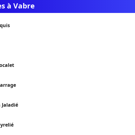
es à Vabre
quis
ocalet
arrage
 Jaladié
yrelié