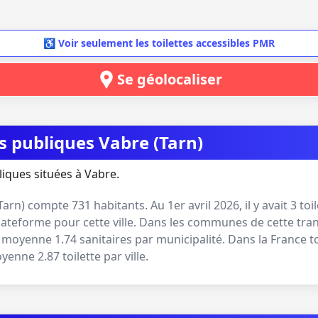
♿ Voir seulement les toilettes accessibles PMR
Se géolocaliser
es publiques Vabre (Tarn)
liques situées à Vabre.
Tarn
) compte
731
habitants. Au
1er avril 2026
, il y avait
3
toi
lateforme pour cette ville. Dans les communes de cette tran
 en moyenne
1.74
sanitaires par municipalité. Dans la France t
moyenne
2.87
toilette par ville.