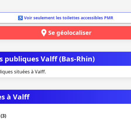
♿ Voir seulement les toilettes accessibles PMR
Se géolocaliser
es publiques Valff (Bas-Rhin)
iques situées à Valff.
s à Valff
(3)