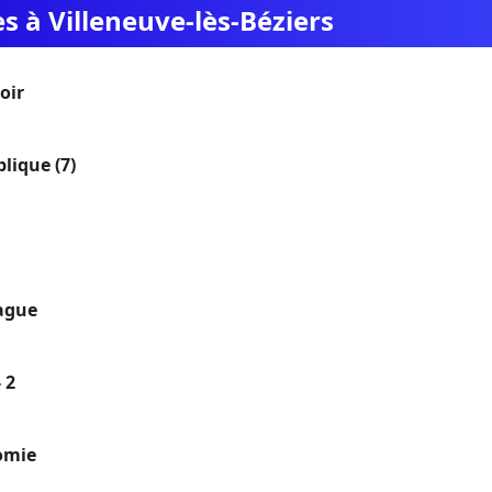
es à Villeneuve-lès-Béziers
oir
lique (7)
ague
 2
omie