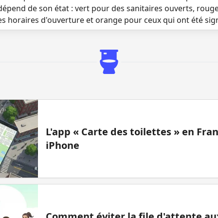
dépend de son état : vert pour des sanitaires ouverts, roug
es horaires d'ouverture et orange pour ceux qui ont été si
L'app « Carte des toilettes » en Fr
iPhone
Comment éviter la file d'attente aux