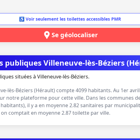
♿ Voir seulement les toilettes accessibles PMR
Se géolocaliser
es publiques Villeneuve-lès-Béziers (Hé
iques situées à Villeneuve-lès-Béziers.
uve-lès-Béziers
(
Hérault
) compte
4099
habitants. Au
1er avri
ur notre plateforme pour cette ville. Dans les communes de
 habitants
), il y a en moyenne
2.82
sanitaires par municipali
e, on comptait en moyenne
2.87
toilette par ville.