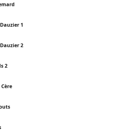
Semard
 Dauzier 1
 Dauzier 2
ls 2
 Cère
outs
s