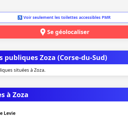
♿ Voir seulement les toilettes accessibles PMR
Se géolocaliser
es publiques Zoza (Corse-du-Sud)
liques situées à Zoza.
es à Zoza
e Levie