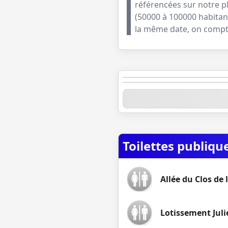
référencées sur notre p
(
50000 à 100000 habitan
la même date, on comp
Palais des Pap
Hôtel de ville
Toilettes publiqu
Allée du Clos de 
Lotissement Juli