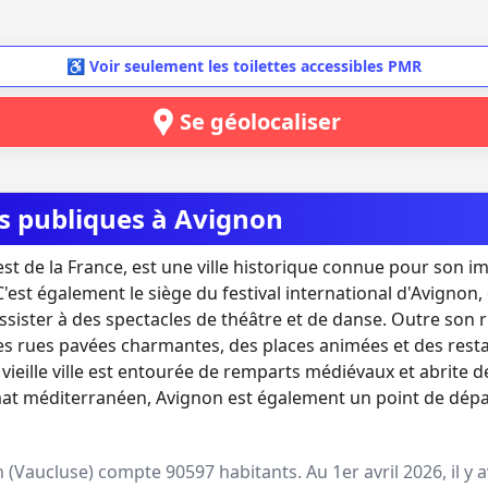
♿ Voir seulement les toilettes accessibles PMR
Se géolocaliser
es publiques à Avignon
est de la France, est une ville historique connue pour son i
'est également le siège du festival international d'Avignon, q
ssister à des spectacles de théâtre et de danse. Outre son r
es rues pavées charmantes, des places animées et des res
La vieille ville est entourée de remparts médiévaux et abrit
imat méditerranéen, Avignon est également un point de dépar
n
(
Vaucluse
) compte
90597
habitants. Au
1er avril 2026
, il y 