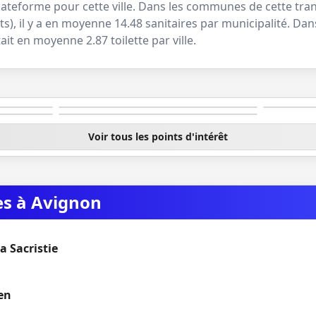
lateforme pour cette ville. Dans les communes de cette tra
ts
), il y a en moyenne
14.48
sanitaires par municipalité. Dans
tait en moyenne
2.87
toilette par ville.
es
Pont d'Avignon
Basi
Place de l'Horloge
Voir tous les points d'intérêt
es à Avignon
la Sacristie
en