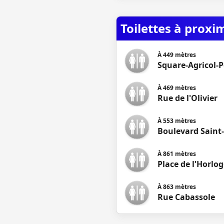
Toilettes à proxi
À
449
mètres
Square-Agricol-P
À
469
mètres
Rue de l'Olivier
À
553
mètres
Boulevard Saint
À
861
mètres
Place de l'Horlog
À
863
mètres
Rue Cabassole