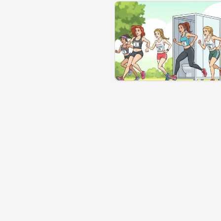
Se géolocaliser
Commen