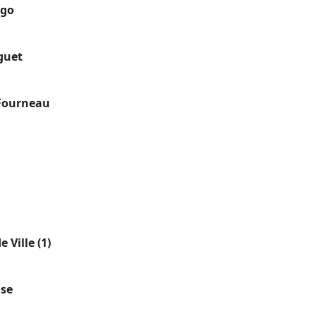
ugo
guet
 Fourneau
e Ville (1)
use