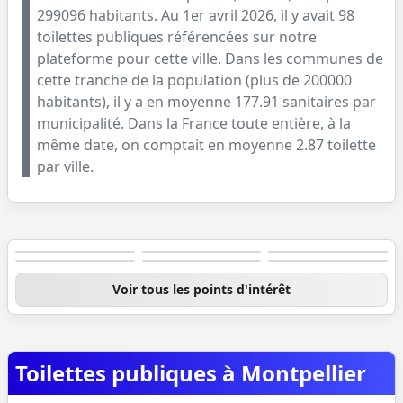
299096
habitants. Au
1er avril 2026
, il y avait
98
toilettes publiques référencées sur notre
plateforme pour cette ville. Dans les communes de
cette tranche de la population (
plus de 200000
habitants
), il y a en moyenne
177.91
sanitaires par
municipalité. Dans la France toute entière, à la
même date, on comptait en moyenne
2.87
toilette
par ville.
Gare de
Jardin des
Cathédrale
Arc de
Place de la
Quartier
Montpellier
plantes
Saint-Pierre
Triomphe
Comédie
Antigone
Saint-Roch
Voir tous les points d'intérêt
Toilettes publiques à Montpellier