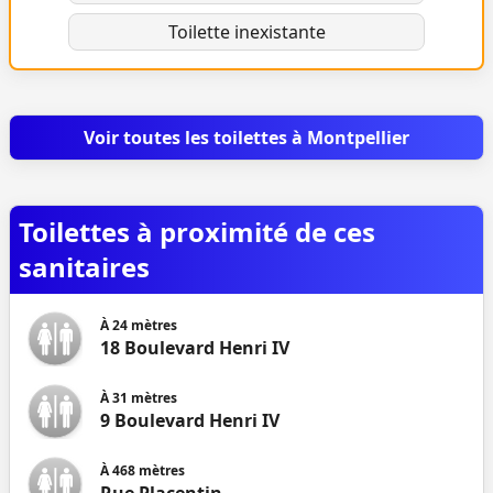
Toilette inexistante
Voir toutes les toilettes à Montpellier
Toilettes à proximité de ces
sanitaires
À
24
mètres
18 Boulevard Henri IV
À
31
mètres
9 Boulevard Henri IV
À
468
mètres