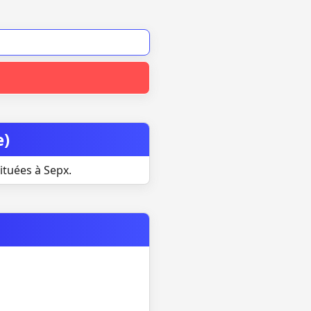
e)
ituées à Sepx.