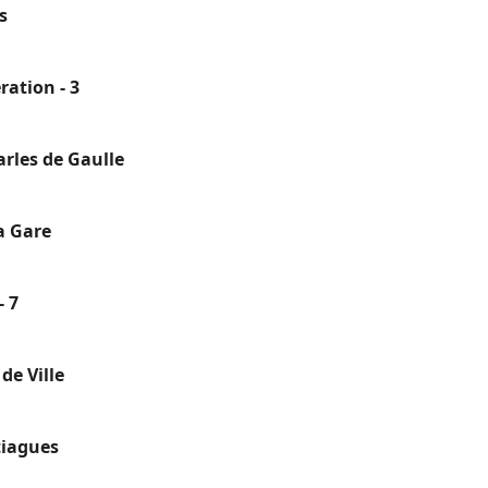
s
ration - 3
rles de Gaulle
a Gare
- 7
de Ville
tiagues