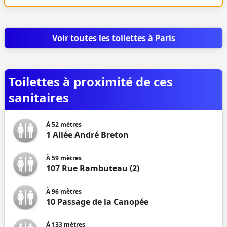
Voir toutes les toilettes à Paris
Toilettes à proximité de ces
sanitaires
À
52
mètres
1 Allée André Breton
À
59
mètres
107 Rue Rambuteau (2)
À
96
mètres
10 Passage de la Canopée
À
133
mètres