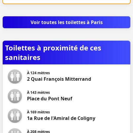
Voir toutes les toilettes à Paris
Toilettes à proximité de ces
sanitaires
À
124
mètres
2 Quai François Mitterrand
À
143
mètres
Place du Pont Neuf
À
169
mètres
1a Rue de l'Amiral de Coligny
À
208
mètres