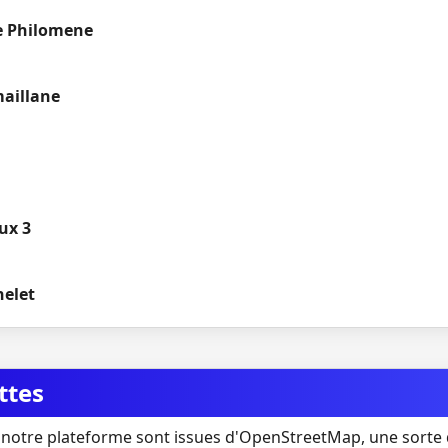
e Philomene
maillane
ux 3
helet
ttes
notre plateforme sont issues d'OpenStreetMap, une sorte 