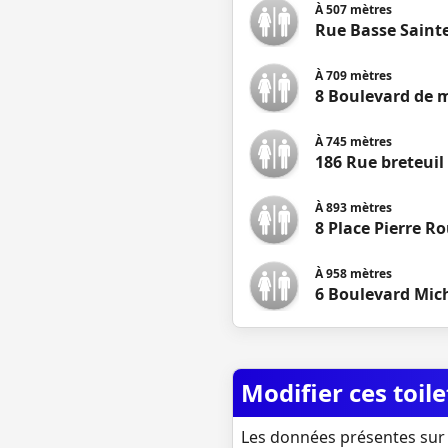
À
507
mètres
Rue Basse Saint
À
709
mètres
8 Boulevard de 
À
745
mètres
186 Rue breteuil
À
893
mètres
8 Place Pierre Ro
À
958
mètres
6 Boulevard Mic
Modifier ces toile
Les données présentes sur 