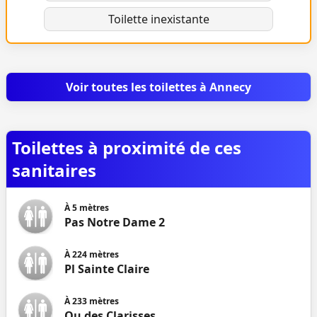
Toilette inexistante
Voir toutes les toilettes à Annecy
Toilettes à proximité de ces
sanitaires
À
5
mètres
Pas Notre Dame 2
À
224
mètres
Pl Sainte Claire
À
233
mètres
Qu des Clarisses