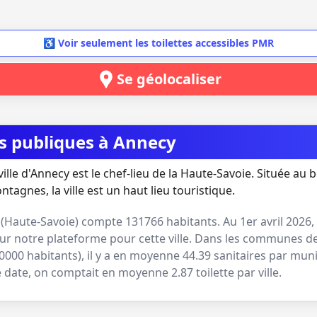
♿ Voir seulement les toilettes accessibles PMR
Se géolocaliser
es publiques à Annecy
ville d'Annecy est le chef-lieu de la Haute-Savoie. Située au 
tagnes, la ville est un haut lieu touristique.
(
Haute-Savoie
) compte
131766
habitants. Au
1er avril 2026
,
ur notre plateforme pour cette ville. Dans les communes de
0000 habitants
), il y a en moyenne
44.39
sanitaires par muni
me date, on comptait en moyenne
2.87
toilette par ville.