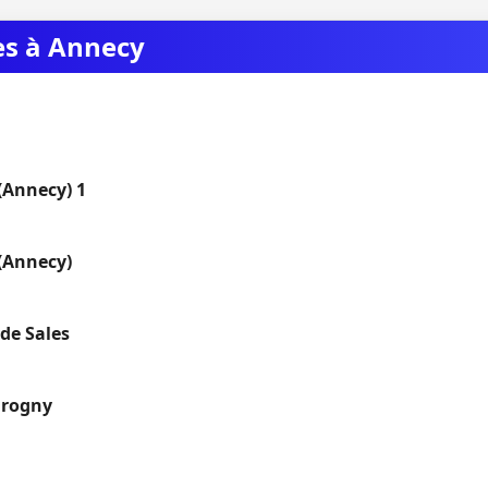
es à Annecy
 (Annecy) 1
 (Annecy)
 de Sales
Brogny