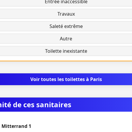
Entrée inaccessible
Travaux
Saleté extrême
Autre
Toilette inexistante
Voir toutes les toilettes à Paris
mité de ces sanitaires
 Mitterrand 1