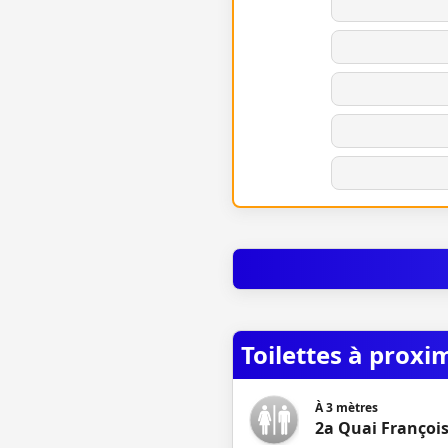
Toilettes à proxi
À
3
mètres
2a Quai François