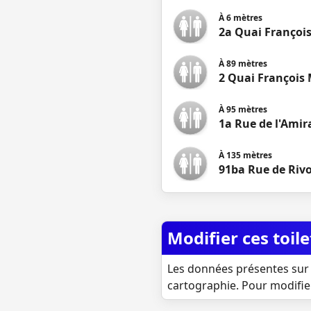
À
6
mètres
2a Quai François
À
89
mètres
2 Quai François 
À
95
mètres
1a Rue de l'Amir
À
135
mètres
91ba Rue de Rivo
Modifier ces toile
Les données présentes sur 
cartographie. Pour modifie