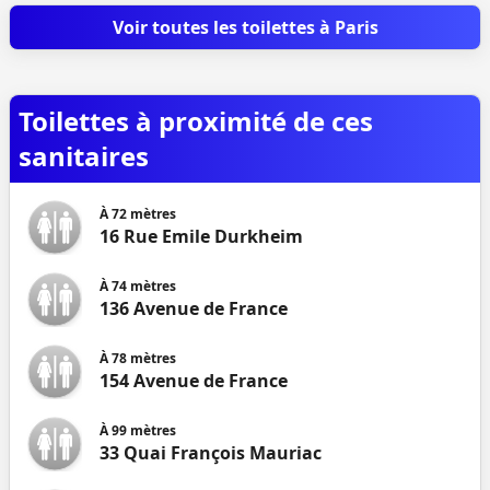
Voir toutes les toilettes à Paris
Toilettes à proximité de ces
sanitaires
À
72
mètres
16 Rue Emile Durkheim
À
74
mètres
136 Avenue de France
À
78
mètres
154 Avenue de France
À
99
mètres
33 Quai François Mauriac