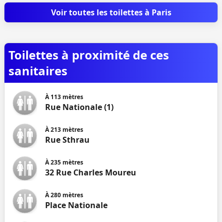
Voir toutes les toilettes à Paris
Toilettes à proximité de ces
sanitaires
À
113
mètres
Rue Nationale (1)
À
213
mètres
Rue Sthrau
À
235
mètres
32 Rue Charles Moureu
À
280
mètres
Place Nationale