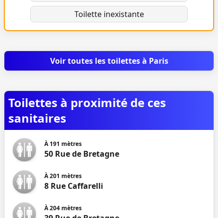
Toilette inexistante
Voir toutes les toilettes à Paris
Toilettes à proximité de ces
sanitaires
À
191
mètres
50 Rue de Bretagne
À
201
mètres
8 Rue Caffarelli
À
204
mètres