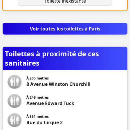
Toilette inexistante
Voir toutes les toilettes à Paris
Toilettes à proximité de ces
sanitaires
À
205
mètres
8 Avenue Winston Churchill
À
249
mètres
Avenue Edward Tuck
À
391
mètres
Rue du Cirque 2