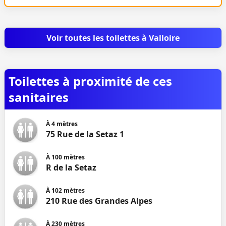
Voir toutes les toilettes à Valloire
Toilettes à proximité de ces
sanitaires
À
4
mètres
75 Rue de la Setaz 1
À
100
mètres
R de la Setaz
À
102
mètres
210 Rue des Grandes Alpes
À
230
mètres