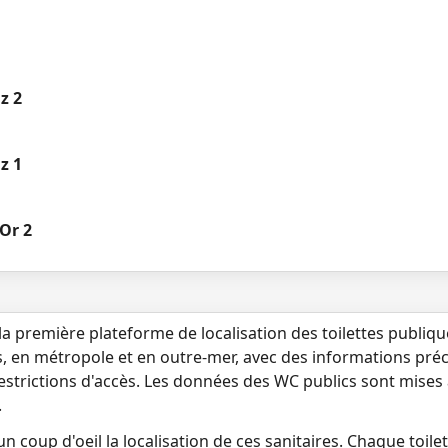
z 2
z 1
'Or 2
la première plateforme de localisation des toilettes publiq
s, en métropole et en outre-mer, avec des informations préci
 restrictions d'accès. Les données des WC publics sont mises
.
n coup d'oeil la localisation de ces sanitaires. Chaque toilett