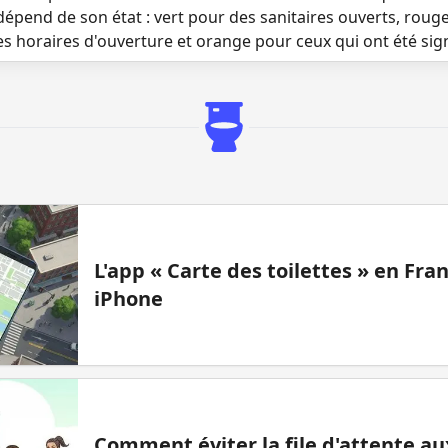
dépend de son état : vert pour des sanitaires ouverts, roug
es horaires d'ouverture et orange pour ceux qui ont été si
L'app « Carte des toilettes » en Fr
iPhone
Comment éviter la file d'attente aux