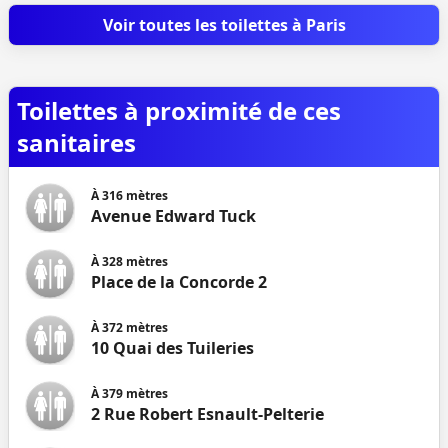
Voir toutes les toilettes à Paris
Toilettes à proximité de ces
sanitaires
À
316
mètres
Avenue Edward Tuck
À
328
mètres
Place de la Concorde 2
À
372
mètres
10 Quai des Tuileries
À
379
mètres
2 Rue Robert Esnault-Pelterie