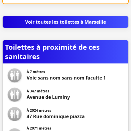
Voir toutes les toilettes à Marseille
Toilettes à proximité de ces
sanitaires
À
7
mètres
Voie sans nom sans nom faculte 1
À
347
mètres
Avenue de Luminy
À
2024
mètres
47 Rue dominique piazza
À
2071
mètres