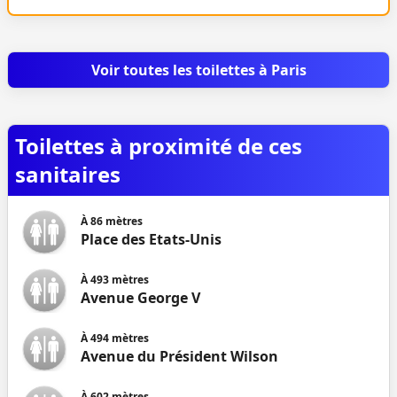
Voir toutes les toilettes à Paris
Toilettes à proximité de ces
sanitaires
À
86
mètres
Place des Etats-Unis
À
493
mètres
Avenue George V
À
494
mètres
Avenue du Président Wilson
À
602
mètres