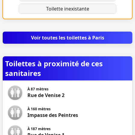
Toilette inexistante
Voir toutes les toilettes à Paris
Toilettes à proximité de ces
sanitaires
À
87
mètres
Rue de Venise 2
À
160
mètres
Impasse des Peintres
À
187
mètres