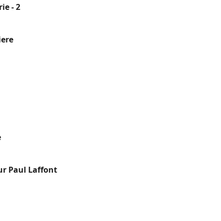
ie - 2
iere
e
r Paul Laffont