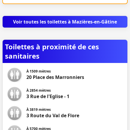
Voir toutes les toilettes à Mazières-en-Gâtine
Toilettes à proximité de ces
sanitaires
À
1509
mètres
20 Place des Marronniers
À
2854
mètres
3 Rue de l'Eglise - 1
À
3819
mètres
3 Route du Val de Flore
À
5700
mètres