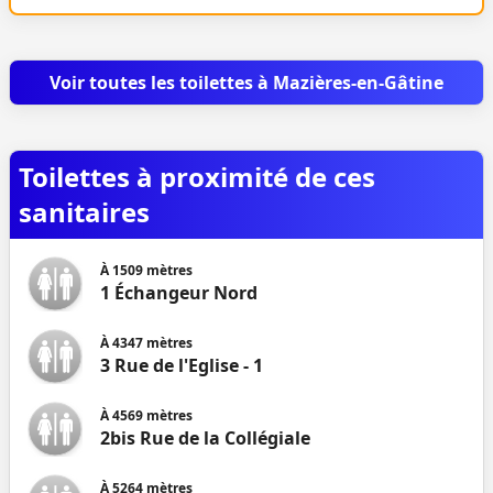
Voir toutes les toilettes à Mazières-en-Gâtine
Toilettes à proximité de ces
sanitaires
À
1509
mètres
1 Échangeur Nord
À
4347
mètres
3 Rue de l'Eglise - 1
À
4569
mètres
2bis Rue de la Collégiale
À
5264
mètres